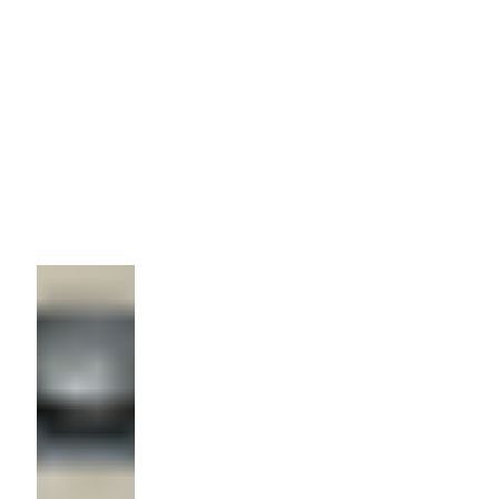
Штамповка
Количество:
10
0 шт
Цена
100р/шт.