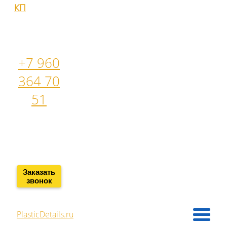
КП
+7 960
364 70
51
sales@plasticdetails.ru
Заказать
звонок
PlasticDetails.ru