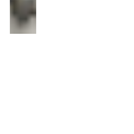
Кронштейн
первичного
короба
Толщина
2мм
Материал:
Сталь
Технология: