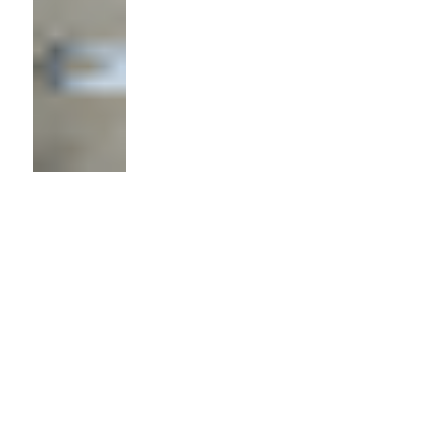
Ушко
металлокаркаса
стула
приварное
Материал:
Сталь