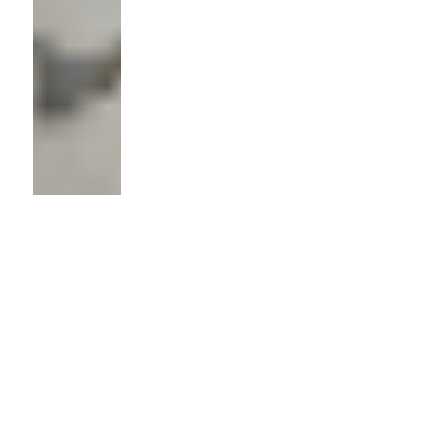
Пластина
первичного
короба
Толщина
2мм.