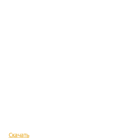
Производство
металлических
деталей.
Работаем по всей
России.
Скачать