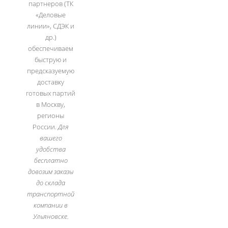
партнеров (ТК
«Деловые
линии», СДЭК и
др.)
обеспечиваем
быструю и
предсказуемую
доставку
готовых партий
в Москву,
регионы
России.
Для
вашего
удобства
бесплатно
довозим заказы
до склада
транспортной
компании в
Ульяновске.