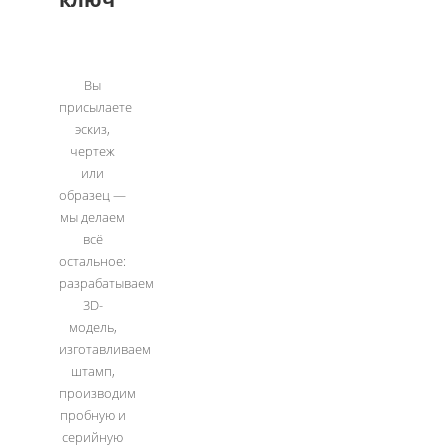
Вы
присылаете
эскиз,
чертеж
или
образец —
мы делаем
всё
остальное:
разрабатываем
3D-
модель,
изготавливаем
штамп,
производим
пробную и
серийную