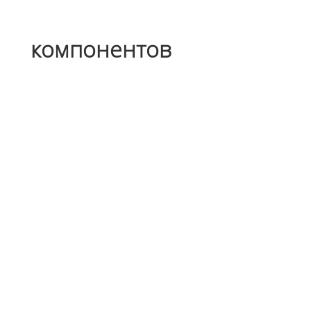
компонентов
Спроектируем и
изготовим штампы
для мелких деталей
Рассчитаем
технологию