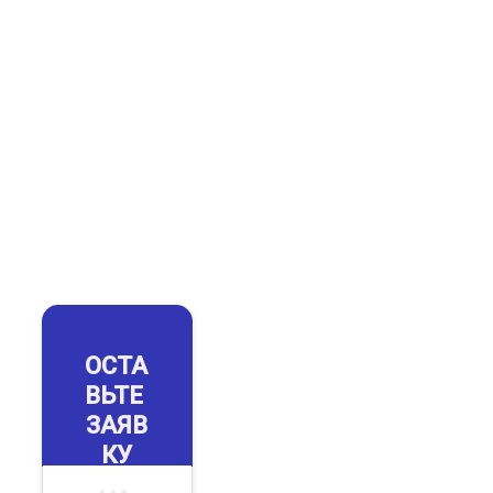
Отгрузим любым
тиражом – от
пробного до
серийного