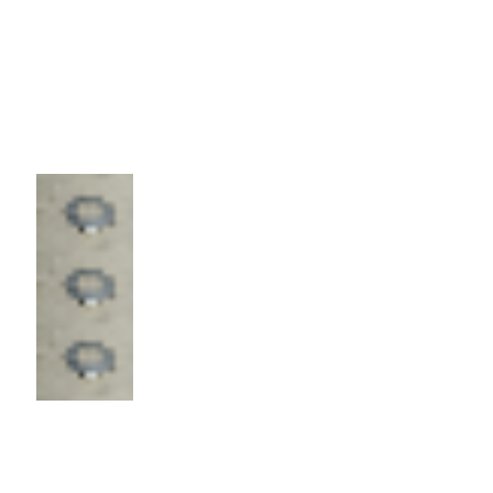
Цена 8р/
шт.
Шайба