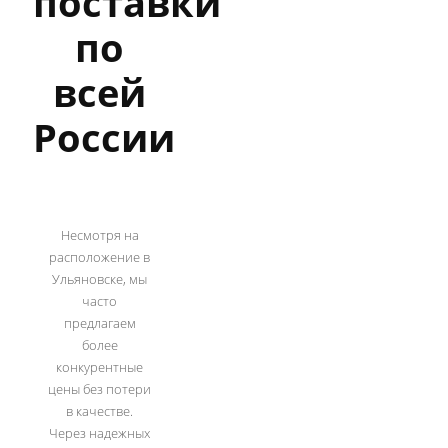
поставки
по
всей
России
Несмотря на
расположение в
Ульяновске, мы
часто
предлагаем
более
конкурентные
цены без потери
в качестве.
Через надежных