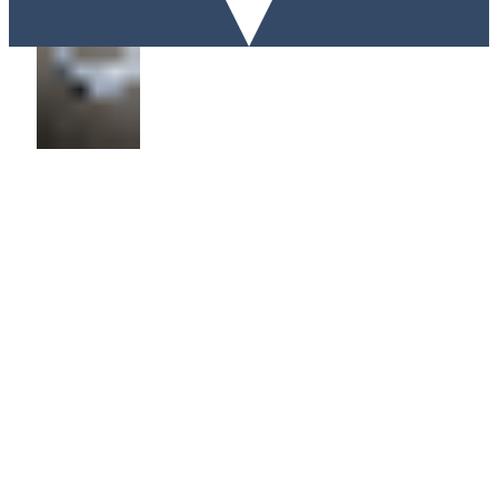
Шайба
Сцепления
Материал:
Сталь
Диаметр
35мм.
Толщина