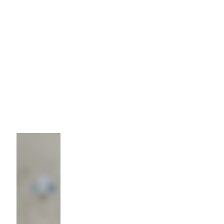
Технология:
Штамповка
Количество:
2
000 шт
Цена
10р/шт.