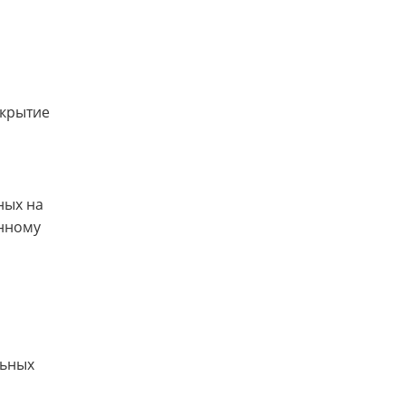
скрытие
ных на
анному
льных