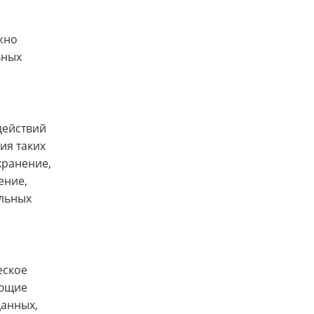
жно
ьных
действий
ия таких
хранение,
ение,
альных
еское
яющие
данных,