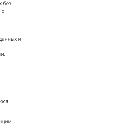
х без
 о
данных и
и.
уюся
ующим