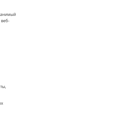
хранимый
 веб-
ты,
ых