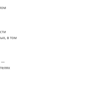
лом
сти
ых, в том
е —
телях