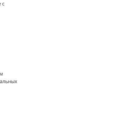
 с
ым
нальных