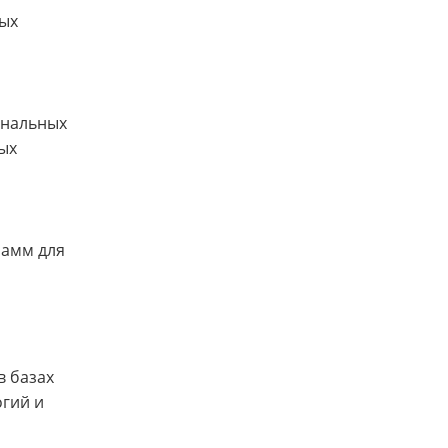
ых
ональных
ых
рамм для
в базах
гий и